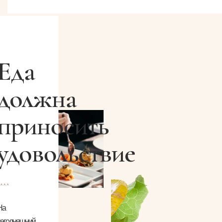
Еда
должна
приносить
удовольствие
На
сегодняшний