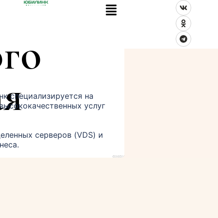
ля 
го 
ая
к специализируется на 
высококачественных услуг
еленных серверов (VDS) и 
неса.